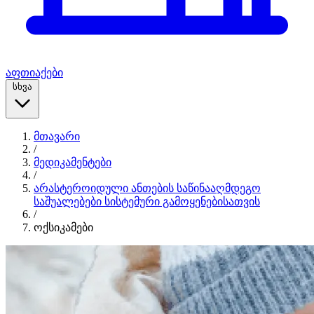
აფთიაქები
სხვა
მთავარი
/
მედიკამენტები
/
არასტეროიდული ანთების საწინააღმდეგო
საშუალებები სისტემური გამოყენებისათვის
/
ოქსიკამები