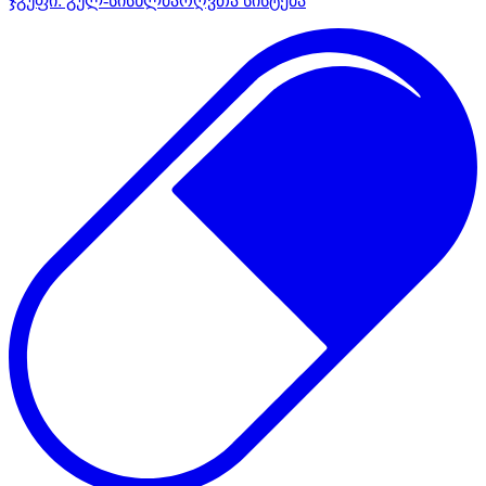
ჯგუფი:
გულ-სისხლძარღვთა სისტემა