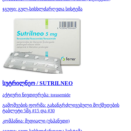
ჯგუფი:
გულ-სისხლძარღვთა სისტემა
სუტრილნეო / SUTRILNEO
აქტიური ნივთიერება:
torasemide
გამოშვების ფორმა:
გახანგრძლივებული მოქმედების
ტაბლეტი 5მგ #15 და #30
კომპანია:
მედიალი
(ესპანეთი)