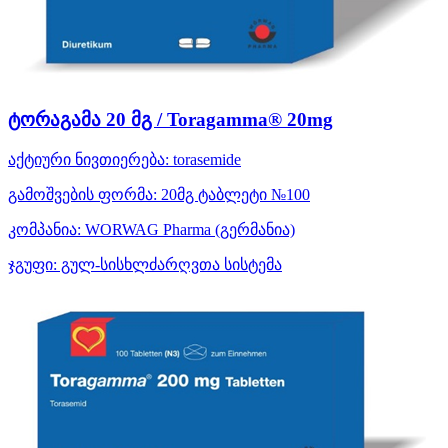
ტორაგამა 20 მგ / Toragamma® 20mg
აქტიური ნივთიერება:
torasemide
გამოშვების ფორმა:
20მგ ტაბლეტი №100
კომპანია:
WORWAG Pharma
(გერმანია)
ჯგუფი:
გულ-სისხლძარღვთა სისტემა