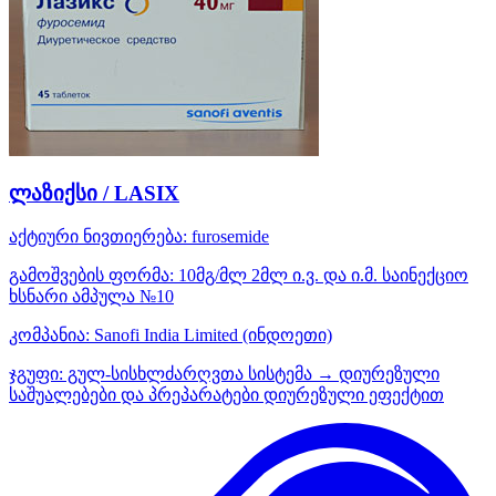
ლაზიქსი / LASIX
აქტიური ნივთიერება:
furosemide
გამოშვების ფორმა:
10მგ/მლ 2მლ ი.ვ. და ი.მ. საინექციო
ხსნარი ამპულა №10
კომპანია:
Sanofi India Limited
(ინდოეთი)
ჯგუფი:
გულ-სისხლძარღვთა სისტემა → დიურეზული
საშუალებები და პრეპარატები დიურეზული ეფექტით