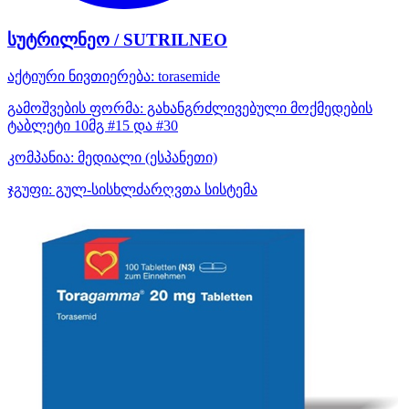
სუტრილნეო / SUTRILNEO
აქტიური ნივთიერება:
torasemide
გამოშვების ფორმა:
გახანგრძლივებული მოქმედების
ტაბლეტი 10მგ #15 და #30
კომპანია:
მედიალი
(ესპანეთი)
ჯგუფი:
გულ-სისხლძარღვთა სისტემა