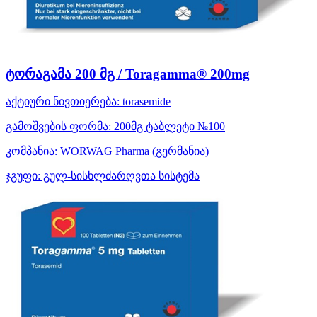
ტორაგამა 200 მგ / Toragamma® 200mg
აქტიური ნივთიერება:
torasemide
გამოშვების ფორმა:
200მგ ტაბლეტი №100
კომპანია:
WORWAG Pharma
(გერმანია)
ჯგუფი:
გულ-სისხლძარღვთა სისტემა