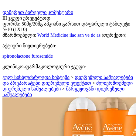
დაწერეთ პირველი კომენტარი
III ჯგუფი ურეცეპტოდ
ფორმა:
50მგ/20მგ აპკიანი გარსით დაფარული ტაბლეტი
№10 (1X10)
მწარმოებელი:
World Medicine ilac san ve tic as
(თურქეთი)
აქტიური ნივთიერებები:
spironolactone
furosemide
კლინიკო-ფარმაკოლოგიური ჯგუფი:
გულ-სისხლძარღვთა სისტემა
>
დიურეზული საშუალებები
და პრეპარატები დიურეზული ეფექტით
>
ძლიერმოქმედი
დიურეზული საშუალებები
>
მარყუჟოვანი დიურეზული
საშუალებები