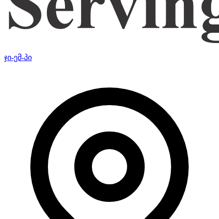
ჯი-ემ-პი