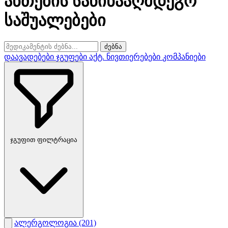
ანთების საწინააღმდეგო
საშუალებები
ძებნა
დაავადებები
ჯგუფები
აქტ. ნივთიერებები
კომპანიები
ჯგუფით ფილტრაცია
ალერგოლოგია
(201)