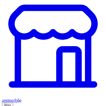
აფთიაქები
სხვა