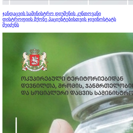
ჯანდაცვის სამინისტრო დიუშენის კუნთოვანი
დისტროფიის მქონე პაციენტებისთვის ჯივინოსტატს
შეიძენს