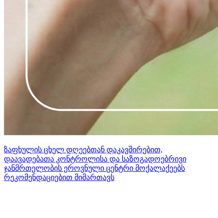
ზაფხულის ცხელ დღეებთან დაკავშირებით,
დაავადებათა კონტროლისა და საზოგადოებრივი
ჯანმრთელობის ეროვნული ცენტრი მოქალაქეებს
რეკომენდაციებით მიმართავს