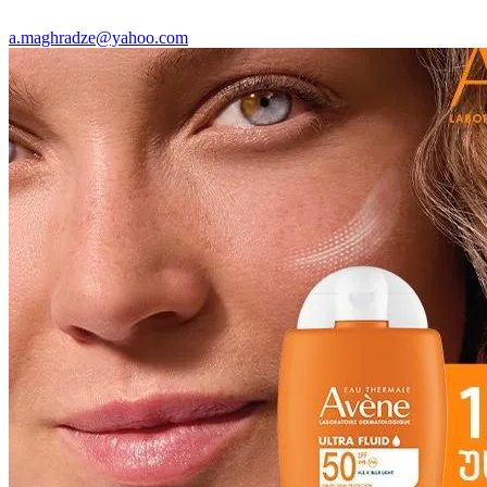
a.maghradze@yahoo.com