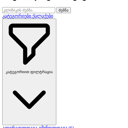
ძებნა
კატეგორიები
ქალაქები
კატეგორიით ფილტრაცია
ალერგოლოგია-იმუნოლოგია
(6)