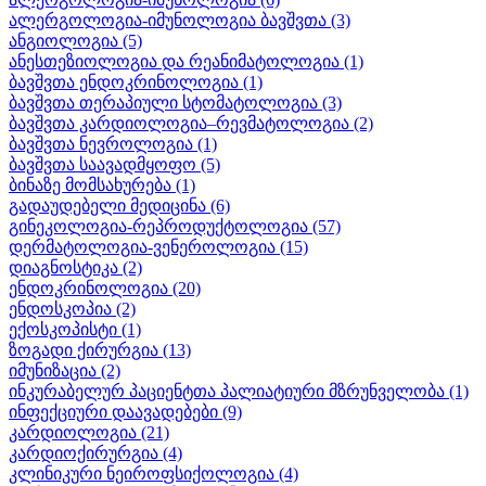
ალერგოლოგია-იმუნოლოგია ბავშვთა
(3)
ანგიოლოგია
(5)
ანესთეზიოლოგია და რეანიმატოლოგია
(1)
ბავშვთა ენდოკრინოლოგია
(1)
ბავშვთა თერაპიული სტომატოლოგია
(3)
ბავშვთა კარდიოლოგია–რევმატოლოგია
(2)
ბავშვთა ნევროლოგია
(1)
ბავშვთა საავადმყოფო
(5)
ბინაზე მომსახურება
(1)
გადაუდებელი მედიცინა
(6)
გინეკოლოგია-რეპროდუქტოლოგია
(57)
დერმატოლოგია-ვენეროლოგია
(15)
დიაგნოსტიკა
(2)
ენდოკრინოლოგია
(20)
ენდოსკოპია
(2)
ექოსკოპისტი
(1)
ზოგადი ქირურგია
(13)
იმუნიზაცია
(2)
ინკურაბელურ პაციენტთა პალიატიური მზრუნველობა
(1)
ინფექციური დაავადებები
(9)
კარდიოლოგია
(21)
კარდიოქირურგია
(4)
კლინიკური ნეიროფსიქოლოგია
(4)