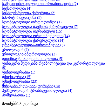
სამედიცინო კვლევითი ორგანიზაციები
(2)
სექსოლოგია
(4)
სისხლძარღვთა ქირურგია
(2)
სპორტის მედიცინა
(5)
სტომატოლოგი ორთოდონტი
(1)
სტომატოლოგია ბავშვთა ქირურგიული
(7)
სტომატოლოგია თერაპიული
(15)
სტომატოლოგია ორთოპედიული
(14)
სტომატოლოგია ქირურგიული
(14)
ტრავმატოლოგია–ორთოპედია
(5)
უროლოგია
(7)
უროლოგია-ანდროლოგია
(3)
ფთიზიატრია-პულმონოლოგია
(5)
ფიზიკური მედიცინა,რეაბილიტაცია და კურორტოლოგია
(9)
ფიზიოთერაპია
(1)
ფსიქიატრია
(15)
ფსიქოთერაპია
(23)
შინაგანი მედიცინა (თერაპია)
(4)
ჰემატოლოგია–ტრანსფუზიოლოგია
(4)
ჰომეოპათია
(1)
მოიძებნა
3
კლინიკა