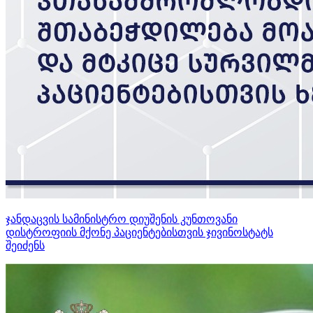
ჯანდაცვის სამინისტრო დიუშენის კუნთოვანი
დისტროფიის მქონე პაციენტებისთვის ჯივინოსტატს
შეიძენს