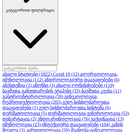
კატეგორიით ფილტრაცია
ახალი სტატიები
(1822)
Covid 19
(12)
ალერგოლოგია-
იმუნოლოგია
(112)
ანდროლოგიური დაავადებები
(6)
ანესთეზია
(2)
ანონსი
(3)
ახალი ღონისძიებები
(119)
ბავშვთა განვითარების ეტაპები
(33)
ბავშვთა კვება
(11)
გასტროენტეროლოგია
(59)
გინეკოლოგია-
რეპროდუქტოლოგია
(203)
გულ-სისხლძარღვთა
დაავადებები
(1)
გულ-სისხლძარღვთა სისტემა
(6)
დერმატოლოგია
(5)
დერმატოლოგია-ვენეროლოგია
(53)
დისერტაცია
(2)
ენდოკრინოლოგია
(76)
ვაქცინაცია
(13)
იმუნოლოგია
(23)
ინფექციური დაავადებები
(104)
კანის
მოვლა
(3)
კარდიოლოგია
(59)
მეანობა-გინეკოლოგია