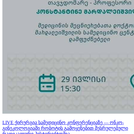
LIVE ქირურგია სამედიცინო კონფერენციაზე — ონკო-
გინეკოლოგიაში რობოტის გამოყენებით შესრულებული
რადიკალური ჰისტერექტომია