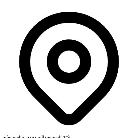
თბილისი, ვაჟა ფშაველას 27ბ