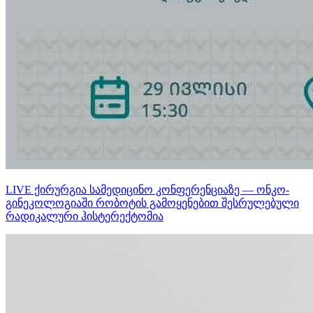
LIVE ქირურგია სამედიცინო კონფერენციაზე — ონკო-
გინეკოლოგიაში რობოტის გამოყენებით შესრულებული
რადიკალური ჰისტერექტომია