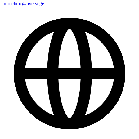
info.clinic@aversi.ge