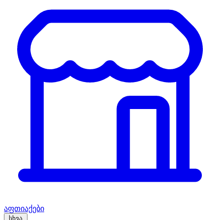
აფთიაქები
სხვა