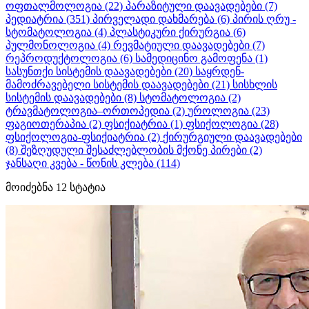
ოფთალმოლოგია
(22)
პარაზიტული დაავადებები
(7)
პედიატრია
(351)
პირველადი დახმარება
(6)
პირის ღრუ -
სტომატოლოგია
(4)
პლასტიკური ქირურგია
(6)
პულმონოლოგია
(4)
რევმატიული დაავადებები
(7)
რეპროდუქტოლოგია
(6)
სამედიცინო გამოფენა
(1)
სასუნთქი სისტემის დაავადებები
(20)
საყრდენ-
მამოძრავებელი სისტემის დაავადებები
(21)
სისხლის
სისტემის დაავადებები
(8)
სტომატოლოგია
(2)
ტრავმატოლოგია–ორთოპედია
(2)
უროლოგია
(23)
ფაგიოთერაპია
(2)
ფსიქიატრია
(1)
ფსიქოლოგია
(28)
ფსიქოლოგია-ფსიქიატრია
(2)
ქირურგიული დაავადებები
(8)
შეზღუდული შესაძლებლობის მქონე პირები
(2)
ჯანსაღი კვება - წონის კლება
(114)
მოიძებნა
12
სტატია