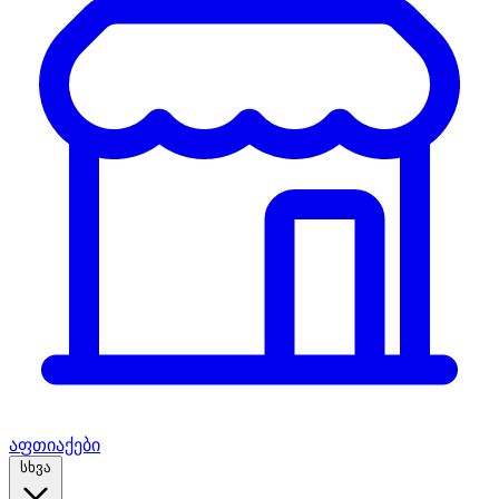
აფთიაქები
სხვა