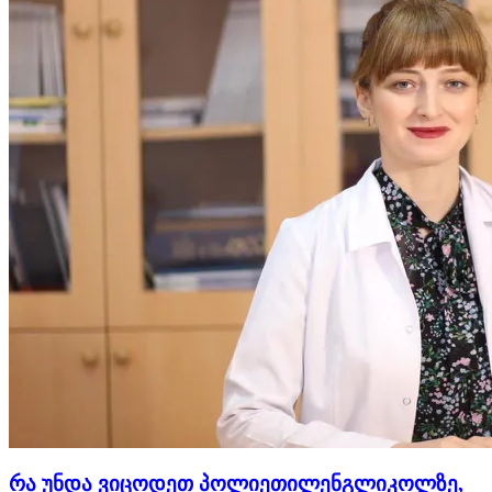
რა უნდა ვიცოდეთ პოლიეთილენგლიკოლზე,