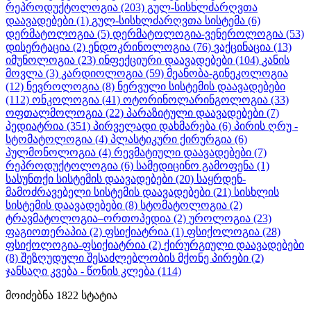
რეპროდუქტოლოგია
(203)
გულ-სისხლძარღვთა
დაავადებები
(1)
გულ-სისხლძარღვთა სისტემა
(6)
დერმატოლოგია
(5)
დერმატოლოგია-ვენეროლოგია
(53)
დისერტაცია
(2)
ენდოკრინოლოგია
(76)
ვაქცინაცია
(13)
იმუნოლოგია
(23)
ინფექციური დაავადებები
(104)
კანის
მოვლა
(3)
კარდიოლოგია
(59)
მეანობა-გინეკოლოგია
(12)
ნევროლოგია
(8)
ნერვული სისტემის დაავადებები
(112)
ონკოლოგია
(41)
ოტორინოლარინგოლოგია
(33)
ოფთალმოლოგია
(22)
პარაზიტული დაავადებები
(7)
პედიატრია
(351)
პირველადი დახმარება
(6)
პირის ღრუ -
სტომატოლოგია
(4)
პლასტიკური ქირურგია
(6)
პულმონოლოგია
(4)
რევმატიული დაავადებები
(7)
რეპროდუქტოლოგია
(6)
სამედიცინო გამოფენა
(1)
სასუნთქი სისტემის დაავადებები
(20)
საყრდენ-
მამოძრავებელი სისტემის დაავადებები
(21)
სისხლის
სისტემის დაავადებები
(8)
სტომატოლოგია
(2)
ტრავმატოლოგია–ორთოპედია
(2)
უროლოგია
(23)
ფაგიოთერაპია
(2)
ფსიქიატრია
(1)
ფსიქოლოგია
(28)
ფსიქოლოგია-ფსიქიატრია
(2)
ქირურგიული დაავადებები
(8)
შეზღუდული შესაძლებლობის მქონე პირები
(2)
ჯანსაღი კვება - წონის კლება
(114)
მოიძებნა
1822
სტატია