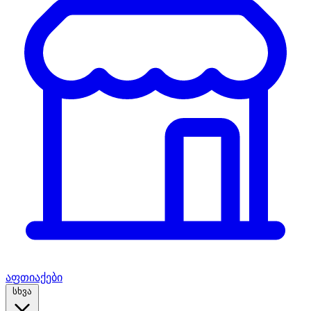
აფთიაქები
სხვა