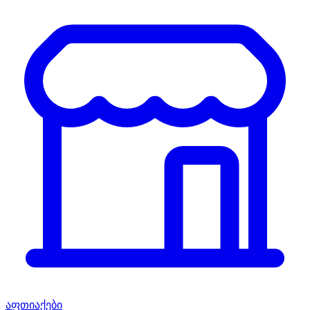
აფთიაქები