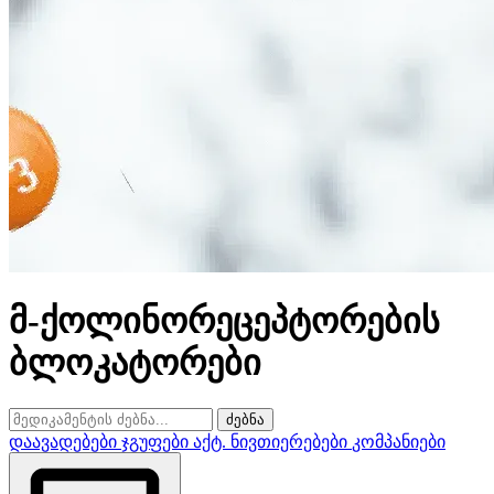
მ-ქოლინორეცეპტორების
ბლოკატორები
ძებნა
დაავადებები
ჯგუფები
აქტ. ნივთიერებები
კომპანიები