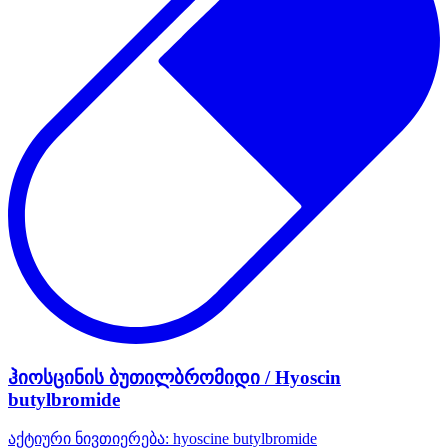
ჰიოსცინის ბუთილბრომიდი / Hyoscin
butylbromide
აქტიური ნივთიერება:
hyoscine butylbromide