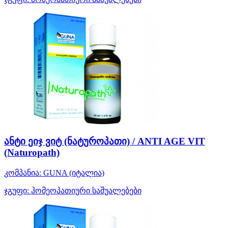
ანტი ეიჯ ვიტ (ნატუროპათი) / ANTI AGE VIT
(Naturopath)
კომპანია:
GUNA
(იტალია)
ჯგუფი:
ჰომეოპათიური საშუალებები