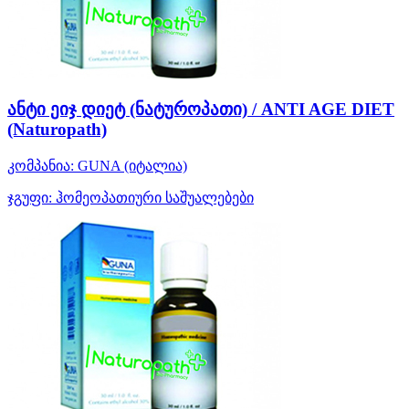
ანტი ეიჯ დიეტ (ნატუროპათი) / ANTI AGE DIET
(Naturopath)
კომპანია:
GUNA
(იტალია)
ჯგუფი:
ჰომეოპათიური საშუალებები