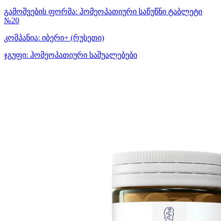
გამოშვების ფორმა:
ჰომეოპათიური საწუწნი ტაბლეტი
№20
კომპანია:
იბერი+
(რუსეთი)
ჯგუფი:
ჰომეოპათიური საშუალებები