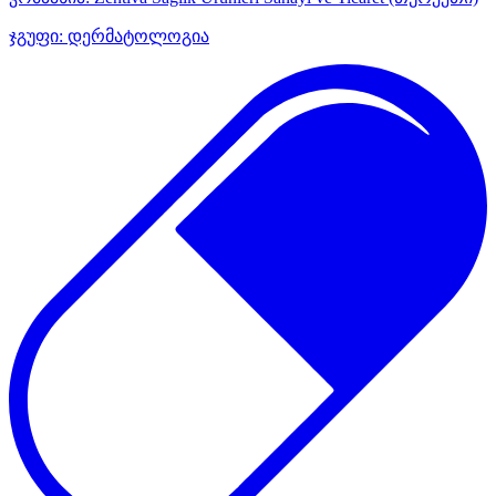
ჯგუფი:
დერმატოლოგია