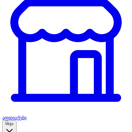
აფთიაქები
სხვა