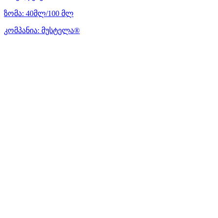
ზომა:
40მლ/100 მლ
კომპანია:
მუსტელა®