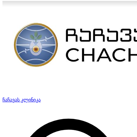
ჩაჩავას კლინიკა