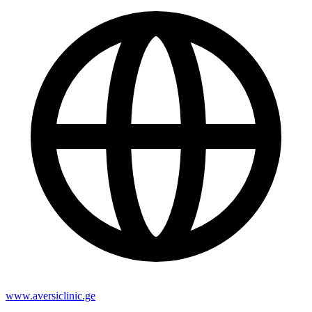
www.aversiclinic.ge