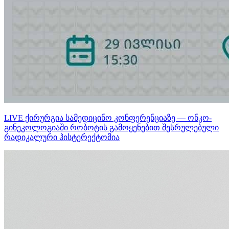
LIVE ქირურგია სამედიცინო კონფერენციაზე — ონკო-
გინეკოლოგიაში რობოტის გამოყენებით შესრულებული
რადიკალური ჰისტერექტომია