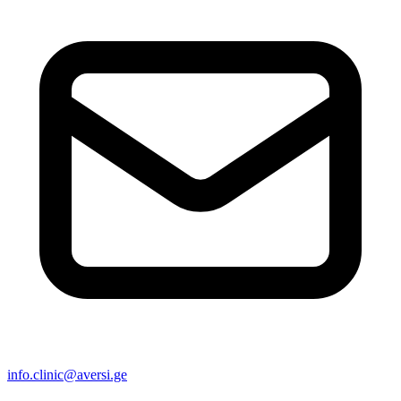
info.clinic@aversi.ge