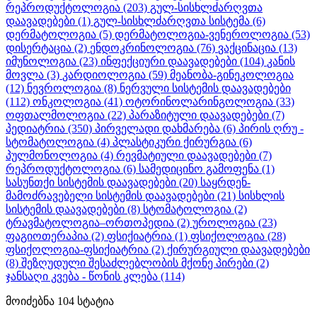
რეპროდუქტოლოგია
(203)
გულ-სისხლძარღვთა
დაავადებები
(1)
გულ-სისხლძარღვთა სისტემა
(6)
დერმატოლოგია
(5)
დერმატოლოგია-ვენეროლოგია
(53)
დისერტაცია
(2)
ენდოკრინოლოგია
(76)
ვაქცინაცია
(13)
იმუნოლოგია
(23)
ინფექციური დაავადებები
(104)
კანის
მოვლა
(3)
კარდიოლოგია
(59)
მეანობა-გინეკოლოგია
(12)
ნევროლოგია
(8)
ნერვული სისტემის დაავადებები
(112)
ონკოლოგია
(41)
ოტორინოლარინგოლოგია
(33)
ოფთალმოლოგია
(22)
პარაზიტული დაავადებები
(7)
პედიატრია
(350)
პირველადი დახმარება
(6)
პირის ღრუ -
სტომატოლოგია
(4)
პლასტიკური ქირურგია
(6)
პულმონოლოგია
(4)
რევმატიული დაავადებები
(7)
რეპროდუქტოლოგია
(6)
სამედიცინო გამოფენა
(1)
სასუნთქი სისტემის დაავადებები
(20)
საყრდენ-
მამოძრავებელი სისტემის დაავადებები
(21)
სისხლის
სისტემის დაავადებები
(8)
სტომატოლოგია
(2)
ტრავმატოლოგია–ორთოპედია
(2)
უროლოგია
(23)
ფაგიოთერაპია
(2)
ფსიქიატრია
(1)
ფსიქოლოგია
(28)
ფსიქოლოგია-ფსიქიატრია
(2)
ქირურგიული დაავადებები
(8)
შეზღუდული შესაძლებლობის მქონე პირები
(2)
ჯანსაღი კვება - წონის კლება
(114)
მოიძებნა
104
სტატია