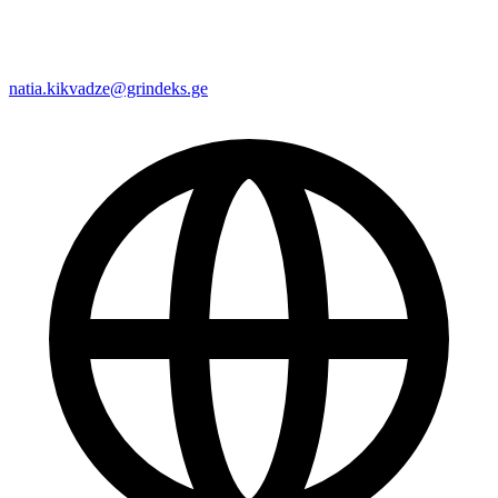
natia.kikvadze@grindeks.ge