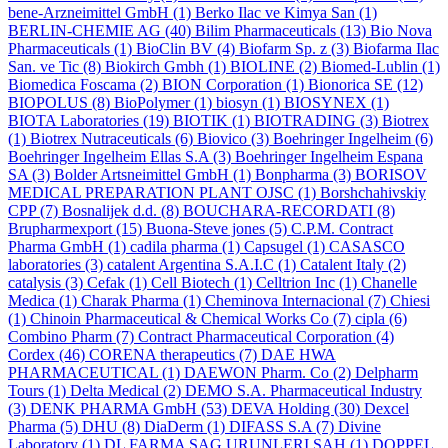
bene-Arzneimittel GmbH
(1)
Berko Ilac ve Kimya San
(1)
BERLIN-CHEMIE AG
(40)
Bilim Pharmaceuticals
(13)
Bio Nova
Pharmaceuticals
(1)
BioClin BV
(4)
Biofarm Sp. z
(3)
Biofarma Ilac
San. ve Tic
(8)
Biokirch Gmbh
(1)
BIOLINE
(2)
Biomed-Lublin
(1)
Biomedica Foscama
(2)
BION Corporation
(1)
Bionorica SE
(12)
BIOPOLUS
(8)
BioPolymer
(1)
biosyn
(1)
BIOSYNEX
(1)
BIOTA Laboratories
(19)
BIOTIK
(1)
BIOTRADING
(3)
Biotrex
(1)
Biotrex Nutraceuticals
(6)
Biovico
(3)
Boehringer Ingelheim
(6)
Boehringer Ingelheim Ellas S.A
(3)
Boehringer Ingelheim Espana
SA
(3)
Bolder Artsneimittel GmbH
(1)
Bonpharma
(3)
BORISOV
MEDICAL PREPARATION PLANT OJSC
(1)
Borshchahivskiy
CPP
(7)
Bosnalijek d.d.
(8)
BOUCHARA-RECORDATI
(8)
Brupharmexport
(15)
Buona-Steve jones
(5)
C.P.M. Contract
Pharma GmbH
(1)
cadila pharma
(1)
Capsugel
(1)
CASASCO
laboratories
(3)
catalent Argentina S.A.I.C
(1)
Catalent Italy
(2)
catalysis
(3)
Cefak
(1)
Cell Biotech
(1)
Celltrion Inc
(1)
Chanelle
Medica
(1)
Charak Pharma
(1)
Cheminova Internacional
(7)
Chiesi
(1)
Chinoin Pharmaceutical & Chemical Works Co
(7)
cipla
(6)
Combino Pharm
(7)
Contract Pharmaceutical Corporation
(4)
Cordex
(46)
CORENA therapeutics
(7)
DAE HWA
PHARMACEUTICAL
(1)
DAEWON Pharm. Co
(2)
Delpharm
Tours
(1)
Delta Medical
(2)
DEMO S.A. Pharmaceutical Industry
(3)
DENK PHARMA GmbH
(53)
DEVA Holding
(30)
Dexcel
Pharma
(5)
DHU
(8)
DiaDerm
(1)
DIFASS S.A
(7)
Divine
Laboratory
(1)
DL FARMA SAG URUNLERI SAH
(1)
DOPPEL