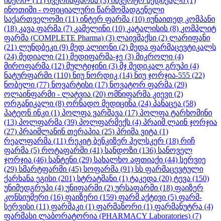
იბერი+
(11)
ივერიაფარმა
(3)
ინვერტო მედიქალი
(1)
ინოთიმი - ოფიციალური წარმომადგენელი
საქართველოში
(11)
ინტერ ფარმა
(10)
იუნაითედ კომპანი
(18)
კავა ფარმა
(7)
კამელინი
(10)
კატალისის
(8)
კომპლიტ
ფარმა (COMPLETE Pharma)
(3)
ლაივმაქსი
(2)
ლარიფანი
(21)
ლუნდბეკი
(9)
მედ ალიონი
(2)
მედა ფარმაცევტიკალს
(24)
მედიალი
(21)
მედიფარმა-ჯე
(3)
მიკროლი
(4)
მიროფარმა
(12)
მულტიჯინი
(3)
მჯ მედიკალ გრუპი
(4)
ნატურფარმი
(110)
ნიუ ნორდიკ
(14)
ნიუ ჯორჯია-555
(22)
ნობელი
(77)
ნოვარტისი
(17)
ნოვატორ ფარმა
(29)
ოლაინფარმი - ლატვია
(20)
ომნიფარმა კიევი
(2)
ორგანიკალი
(8)
ორნადო მედიცინა
(24)
პანაცეა
(58)
პატეონ ინკი
(1)
პოლფა ვარშავა
(17)
პოლფა ტარხომინი
(13)
პოლფარმა
(39)
პოლფარმექს
(4)
პრაიმ ლაინ ჯორჯია
(27)
პრაიმლანინ თერაპია
(25)
პრიმა ვიტა
(1)
რეალფარმა
(11)
რეკიტ ბენკიზერ ჰელსკერ
(18)
რიჩ
ფარმა
(5)
როტაფარმი
(41)
სანდოზი
(136)
სანოველ
ჯორჯია
(46)
სანტენი
(29)
სახალხო აფთიაქი
(44)
სერვიე
(29)
სმარტფარმი
(45)
სოფარმა
(91)
სს ფარმაცევტული
ქარხანა ეგისი
(201)
სტრატმანი
(1)
ტაკედა
(20)
ტევა
(150)
უნიმედგრუპი
(4)
უნიფარმი
(2)
ურსაფარმი
(18)
ფაიზერ
კონსიუმერი
(16)
ფაიზერი
(159)
ფარმ აქტივი
(5)
ფარმ-
სერვისი
(11)
ფარმაკი
(1)
ფარმანორი
(1)
ფარმანუტრა
(4)
ფარმასი ლაბორატორია (PHARMACY Laboratories)
(7)