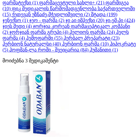
ფარმატექსი
(1)
ფარმაცევტული სახლი+
(21)
ფარმიგეა
(10)
ფიკ მედიკალის წარმომადგენლობა საქართველოში
(15)
ქეთევან უზნაძე-მჭედლიშვილი
(2)
შტადა
(199)
ჯენექსო
(1)
ჯეო - ფარმა
(2)
ჯი აი იმპექსი
(20)
ჯი-ემ-პი
(424)
ჯიეს მედი
(4)
ჯორჯია კორეან ფარმაცეპტიკალ კომპანი
(2)
ჯორჯიან ფარმა გრუპი
(4)
ჰელიოს ფარმა
(24)
ჰელს
ფარმა
(4)
ჰემოფარმი
(55)
ჰერბალ პრეპარატი
(23)
ჰერბიონ ნატურალსი
(40)
ჰერბიონ ფარმა
(10)
ჰიპოკრატე
(5)
ჰოფმან-ლა როში - შვეიცარია
(84)
ჰუმანითი
(1)
მოიძებნა
3
მედიკამენტი