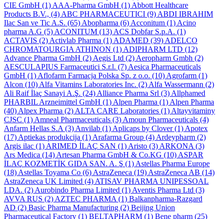
CIE GmbH
(1)
AAA-Pharma GmbH
(1)
Abbott Healthcare
Products B.V.,
(4)
ABC PHARMACEUTICI
(9)
ABDI IBRAHIM
Ilac San ve Tic A.S.
(65)
Abopharma
(6)
Acconitum
(1)
Acino
pharma A.G
(5)
ACONITUM
(13)
ACS Dobfar S.p.A.
(1)
ACTAVIS
(2)
Activlab Pharma
(1)
ADAMED
(39)
ADELCO
CHROMATOURGIA ATHINON
(1)
ADIPHARM LTD
(12)
Advance Pharma GmbH
(2)
Aegis Ltd
(2)
Aeropharm Gmbh
(2)
AESCULAPIUS Farmaceutici S.r.l.
(7)
Aesica Pharmaceuticals
GmbH
(1)
Aflofarm Farmacja Polska Sp. z o.o.
(10)
Agrofarm
(1)
Alcon
(10)
Alfa Vitamins Laboratories Inc.
(2)
Alfa Wassermann
(2)
Ali Raif İlaç Sanayi A.Ş.
(24)
Alliance Pharma Srl
(3)
Allphamed
PHARBIL Arzneimittel GmbH
(1)
Alpen Pharma
(1)
Alpen Pharma
(40)
Alpex Pharma
(2)
ALTA CARE Laboratories
(1)
Altayvitaminy
CJSC
(1)
Amneal Pharmaceuticals
(3)
Amoun Pharmaceuticals
(4)
Anfarm Hellas S.A
(3)
Anvilab
(1)
Aplicaps by Clover
(1)
Apotex
(17)
Aptiekas produkcija
(1)
Arafarma Group
(4)
Ardeypharm
(2)
Argis ilac
(1)
ARIMED İLAÇ SAN
(1)
Aristo
(3)
ARKONA
(3)
Ars Medica
(14)
Artesan Pharma GmbH & Co.KG
(10)
ASPAR
İLAÇ KOZMETİK GIDA SAN. A. Ş
(1)
Astellas Pharma Europe
(18)
Astellas Toyama Co
(6)
AstraZeneca
(19)
AstraZeneca AB
(14)
AstraZeneca UK Limited
(4)
ATISAV PHARMA UNIPESSOAL
LDA.
(2)
Aurobindo Pharma Limited
(1)
Aventis Pharma Ltd
(3)
AVVA RUS
(2)
AZTEC PHARMA
(1)
Balkanpharma-Razgard
AD
(2)
Basic Pharma Manufacturing
(2)
Beijing Union
Pharmaceutical Factory
(1)
BELTAPHARM
(1)
Bene pharm
(25)