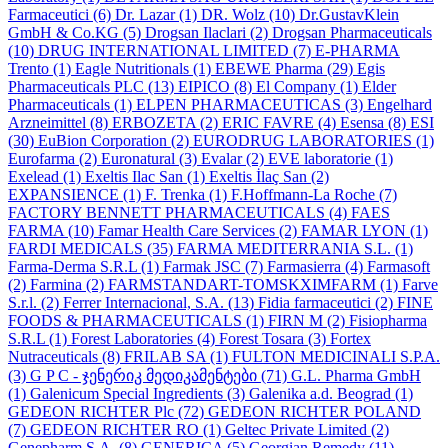
Farmaceutici
(6)
Dr. Lazar
(1)
DR. Wolz
(10)
Dr.GustavKlein
GmbH & Co.KG
(5)
Drogsan Ilaclari
(2)
Drogsan Pharmaceuticals
(10)
DRUG INTERNATIONAL LIMITED
(7)
E-PHARMA
Trento
(1)
Eagle Nutritionals
(1)
EBEWE Pharma
(29)
Egis
Pharmaceuticals PLC
(13)
EIPICO
(8)
El Company
(1)
Elder
Pharmaceuticals
(1)
ELPEN PHARMACEUTICAS
(3)
Engelhard
Arzneimittel
(8)
ERBOZETA
(2)
ERIC FAVRE
(4)
Esensa
(8)
ESI
(30)
EuBion Corporation
(2)
EURODRUG LABORATORIES
(1)
Eurofarma
(2)
Euronatural
(3)
Evalar
(2)
EVE laboratorie
(1)
Exelead
(1)
Exeltis Ilac San
(1)
Exeltis İlaç San
(2)
EXPANSIENCE
(1)
F. Trenka
(1)
F.Hoffmann-La Roche
(7)
FACTORY BENNETT PHARMACEUTICALS
(4)
FAES
FARMA
(10)
Famar Health Care Services
(2)
FAMAR LYON
(1)
FARDI MEDICALS
(35)
FARMA MEDITERRANIA S.L.
(1)
Farma-Derma S.R.L
(1)
Farmak JSC
(7)
Farmasierra
(4)
Farmasoft
(2)
Farmina
(2)
FARMSTANDART-TOMSKXIMFARM
(1)
Farve
S.r.l.
(2)
Ferrer Internacional, S.A.
(13)
Fidia farmaceutici
(2)
FINE
FOODS & PHARMACEUTICALS
(1)
FIRN M
(2)
Fisiopharma
S.R.L
(1)
Forest Laboratories
(4)
Forest Tosara
(3)
Fortex
Nutraceuticals
(8)
FRILAB SA
(1)
FULTON MEDICINALI S.P.A.
(3)
G P C - ჯენერიკ მედიკამენტები
(71)
G.L. Pharma GmbH
(1)
Galenicum Special Ingredients
(3)
Galenika a.d. Beograd
(1)
GEDEON RICHTER Plc
(72)
GEDEON RICHTER POLAND
(7)
GEDEON RICHTER RO
(1)
Geltec Private Limited
(2)
Genepharm S.A.
(8)
GENERICA
(5)
Georgian Remedy
(11)