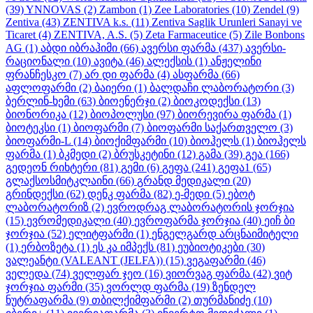
(39)
YNNOVAS
(2)
Zambon
(1)
Zee Laboratories
(10)
Zendel
(9)
Zentiva
(43)
ZENTIVA k.s.
(11)
Zentiva Saglik Urunleri Sanayi ve
Ticaret
(4)
ZENTIVA, A.S.
(5)
Zeta Farmaceutice
(5)
Zile Bonbons
AG
(1)
აბდი იბრაჰიმი
(66)
ავერსი ფარმა
(437)
ავერსი-
რაციონალი
(10)
ავიტა
(46)
ალექსის
(1)
ანჟელინი
ფრანჩესკო
(7)
არ დი ფარმა
(4)
ასფარმა
(66)
აფლოფარმი
(2)
ბაიერი
(1)
ბალდაჩი ლაბორატორი
(3)
ბერლინ-ხემი
(63)
ბიოენერჯი
(2)
ბიოკოდექსი
(13)
ბიონორიკა
(12)
ბიოპოლუსი
(97)
ბიორევირა ფარმა
(1)
ბიოტეკსი
(1)
ბიოფარმი
(7)
ბიოფარმი საქართველო
(3)
ბიოფარმი-L
(14)
ბიოქიმფარმი
(10)
ბიოჰელს
(1)
ბიოჰელს
ფარმა
(1)
ბკმედი
(2)
ბრუსკეტინი
(12)
გამა
(39)
გეა
(166)
გედეონ რიხტერი
(81)
გემი
(6)
გეფა
(241)
გეფა1
(65)
გლაქსოსმიტკლაინი
(66)
გრანდ მედიკალი
(20)
გრინდექსი
(62)
დენკ ფარმა
(82)
ე-მედი
(5)
ებოტ
ლაბორატორიზ
(2)
ევროდრაგ ლაბორატორის ჯორჯია
(15)
ევრომედიკალი
(40)
ევროფარმა ჯორჯია
(40)
ეიჩ ბი
ჯორჯია
(52)
ელიტფარმი
(1)
ენგელგარდ არცნაიმიტელი
(1)
ერბოზეტა
(1)
ეს კა იმპექს
(81)
ეუბიოტიკები
(30)
ვალეანტი (VALEANT (JELFA))
(15)
ვეგაფარმი
(46)
ველედა
(74)
ველფარ ჯეო
(16)
ვიორვაგ ფარმა
(42)
ვიტ
ჯორჯია ფარმი
(35)
ვორლდ ფარმა
(19)
ზენდელ
ნუტრაფარმა
(9)
თბილქიმფარმი
(2)
თურმანიძე
(10)