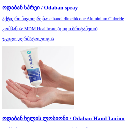
ოდაბან სპრეი / Odaban spray
აქტიური ნივთიერება:
ethanol
dimethicone
Aluminium Chloride
კომპანია:
MDM Healthcare
(დიდი ბრიტანეთი)
ჯგუფი:
დერმატოლოგია
ოდაბან ხელის ლოსიონი / Odaban Hand Locion