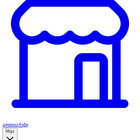
აფთიაქები
სხვა