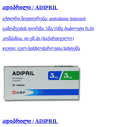
ადიპრილი / ADIPRIL
აქტიური ნივთიერება:
amlodipine
lisinopril
გამოშვების ფორმა:
5მგ/10მგ ტაბლეტი №30
კომპანია:
ჯი-ემ-პი
(საქართველო)
ჯგუფი:
გულ-სისხლძარღვთა სისტემა
ადიპრილი / ADIPRIL