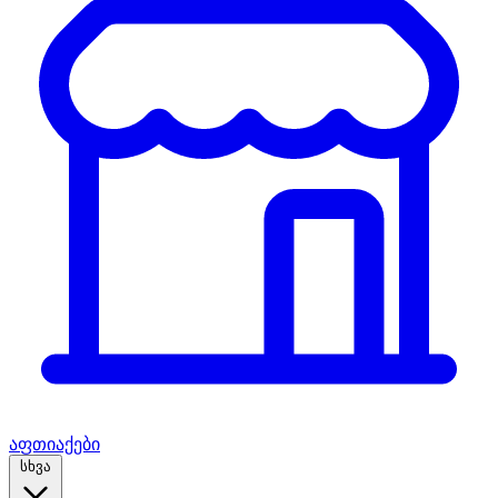
აფთიაქები
სხვა