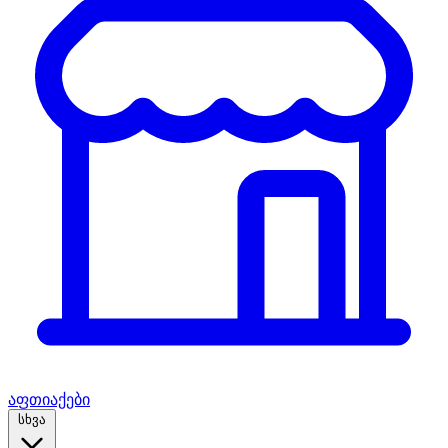
აფთიაქები
სხვა