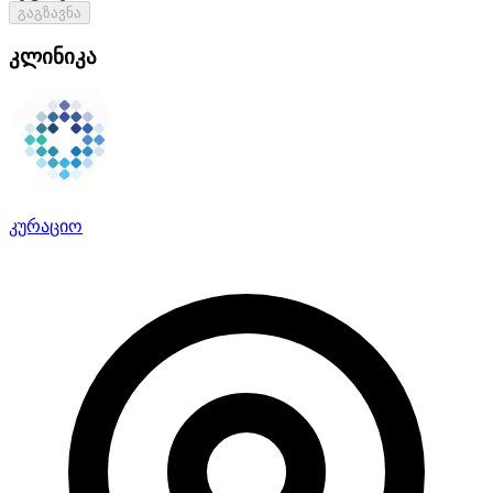
გაგზავნა
კლინიკა
კურაციო