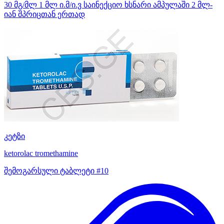
30 მგ/მლ 1 მლ ი.მ/ი.ვ საინექციო ხსნარი ამპულაში 2 მლ-
იან შპრიცთან ერთად
კეტზი
ketorolac tromethamine
შემოგარსული ტაბლეტი #10