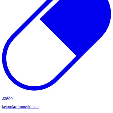
კეტზი
ketorolac tromethamine