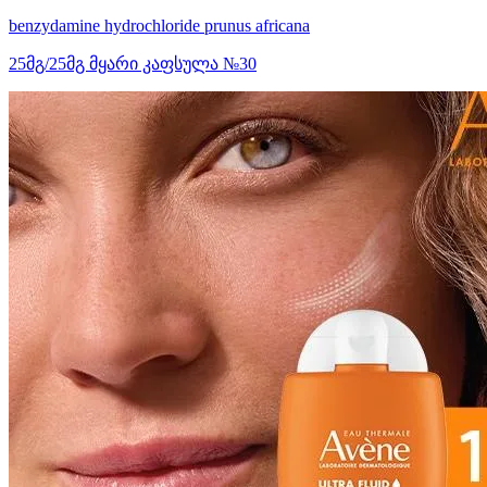
benzydamine hydrochloride
prunus africana
25მგ/25მგ მყარი კაფსულა №30