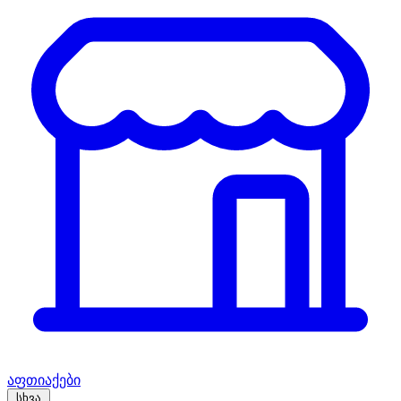
აფთიაქები
სხვა