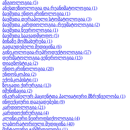
ანგიოლოგია
(5)
ანესთეზიოლოგია და რეანიმატოლოგია
(1)
ბავშვთა ენდოკრინოლოგია
(1)
ბავშვთა თერაპიული სტომატოლოგია
(3)
ბავშვთა კარდიოლოგია–რევმატოლოგია
(2)
ბავშვთა ნევროლოგია
(1)
ბავშვთა საავადმყოფო
(5)
ბინაზე მომსახურება
(1)
გადაუდებელი მედიცინა
(6)
გინეკოლოგია-რეპროდუქტოლოგია
(57)
დერმატოლოგია-ვენეროლოგია
(15)
დიაგნოსტიკა
(2)
ენდოკრინოლოგია
(20)
ენდოსკოპია
(2)
ექოსკოპისტი
(1)
ზოგადი ქირურგია
(13)
იმუნიზაცია
(2)
ინკურაბელურ პაციენტთა პალიატიური მზრუნველობა
(1)
ინფექციური დაავადებები
(9)
კარდიოლოგია
(21)
კარდიოქირურგია
(4)
კლინიკური ნეიროფსიქოლოგია
(4)
ლაბორატორიული მედიცინა
(40)
მენტალური ჯანმრთელობა
(1)