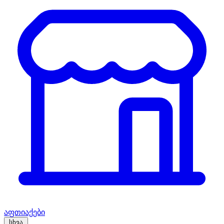
აფთიაქები
სხვა