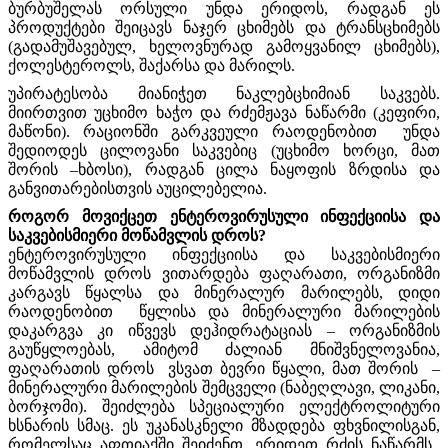
ბურბუშელას ორსული უნდა ერიდოს, რადგან ეს
პროდუქტები შეიცავს ნაჯერ ცხიმებს და ტრანსცხიმებს
(გადამუშავებულ, ხელოვნურად გამოყვანილ ცხიმებს),
ქოლესტეროლს, შაქარსა და მარილს.
უპირატესობა მიანიჭეთ ნაკლებცხიმიან საკვებს.
მიირთვით უცხიმო ხაჭო და რძემჟავა ნაწარმი (კეფირი,
მაწონი). რაციონში გარკვეული რაოდენობით უნდა
შედიოდეს ცილოვანი საკვებიც (უცხიმო ხორცი, მათ
შორის –ხბოსი), რადგან ცილა ნაყოფის ზრდისა და
განვითარებისთვის აუცილებელია.
როგორ მოვიქცეთ ენტეროვირუსული ინფექციისა და
საკვებისმიერი მოწამვლის დროს?
ენტეროვირუსული ინფექციისა და საკვებისმიერი
მოწამვლის დროს ვითარდება ფაღარათი, ორგანიზმი
კარგავს წყალსა და მინერალურ მარილებს, დიდი
რაოდენობით წყლისა და მინერალური მარილების
დაკარგვა კი იწვევს დეჰიდრატაციას – ორგანიზმის
გაუწყლოებას, ამიტომ ძალიან მნიშვნელოვანია,
ფაღარათის დროს ვსვათ ბევრი წყალი, მათ შორის –
მინერალური მარილების შემცველი (ნაბეღლავი, ლიკანი,
ბორჯომი). შეიძლება სპეციალური ელექტროლიტური
ხსნარის სმაც. ეს უკანასკნელი მზადდება ფხვნილისგან,
რომელსაც აფთიაქში შეიძენთ. ერიდეთ რძის ნაწარმს,