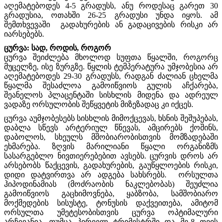
აღემატებოდეს 4-5 გრადუსს, ანუ როდესაც გარეთ 30
გრადუსია, ოთახში 26-25 გრადუსი უნდა იყოს. ამ
შემთხვევაში გადახურების ან გადაცივების რისკი არ
იარსებებს.
ცურვა: სად, როდის, როგორ
ცურვა შეიძლება მხოლოდ სუფთა წყალში, როგორც
მუცელზე, ისე ზურგზე. წყლის ტემპერატურა უმჯობესია არ
აღემატებოდეს 29-30 გრადუსს, რადგან ძალიან ცხელმა
წყალმა შესაძლოა გამოიწვიოს გულის აჩქარება,
შეანელოს პლაცენტაში სისხლის მიდენა და ადრეულ
ვადაზე ორსულობის შეწყვეტის მიზეზადაც კი იქცეს.
ცურვა აუმჯობესებს სისხლის მიმოქცევას, ხსნის შეშუპებას,
დაბლა სწევს არტერიულ წნევას, ამცირებს ქოშინს,
დაბოლოს, სხეულს მშობიარობისთვის მომზადებაში
ეხმარება. ზღვის მარილიანი წყალი ორგანიზმს
სასარგებლო ნივთიერებებით ავსებს. ცურვის დროს არ
არსებობს წაქცევის, გადახურების, გაუწყლოების რისკი,
დიდი დატვირთვა არ ადგება სახსრებს. ორსულთა
ჰიპოდინამიას (მოძრაობის ნაკლებობას) შეუძლია
გამოიწვიოს გაცხიმოვნება, ყაბზობა, სამშობიარო
მოქმედების სისუსტე, ტონუსის დაქვეითება, ამიტომ
ორსულთა უმეტესობისთვის ცურვა ოპტიმალური
არჩევანია, თუმცა პირველ ტრიმესტრში და მე-8 თვის