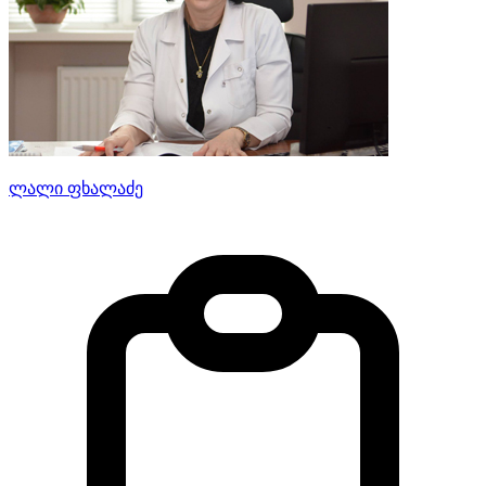
ლალი ფხალაძე