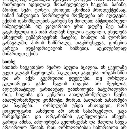
მიირთვით ადვილად მოსანელებელი საკვები: ბანანი,
ბრინჯი, სუპი, ტოსტი. ერიდეთ ცხიმიან პროდუქტებსაც,
სანამ ნაწლავთა ნორმალური მოქმედება არ აღდგება.
ექიმის დანიშნულების გარეშე ნუ მიიღებთ ანტიდიარეულ
საშუალებებს. თუ ფაღარათი ერთ დღეზე მეტ ხანს
გაგრძელდა და თან ახლავს მუცლის ტკივილი, ცხელება
(სხეულის ტემპერატურის მატება), სისხლი ან ლორწო
განავალში, პირის სიმშრალე, თავბრუხვევა, გონების
კარგვა (დეჰიდრატაციის ნიშნები), აუცილებლად
მიმართეთ ექიმს.
სითხე
სითხის საუკეთესო წყარო სუფთა წყალია. ის ყველაზე
უკეთ კლავს წყურვილს, ნაკლებად კავდება ორგანიზმში
და არ აქვს გვერდითი ეფექტები. თუ ორსულს
გულისრევის გამო წყლის მიღება არ შეუძლია,
ალტერნატიულ ვარიანტად განიხილება ნატურალური
რძე, ხილისა და კენკრის ახალგამოწურული წვენი,
ახალმოხარშული კომპოტი, მორსი, ბალახის ნახარშები
და ნაყენები. ორსულებს უნდა ახსოვდეთ, რომ
ყოველგვარი სასმელი არ არის სასარგებლო. ყავა
შარდმდენია და ორგანიზმის გაუწყლოებას იწვევს.
გარდა ამისა, აძლიერებს გულისცემას და მაღლა სწევს
არტერიულ წნევას, რაც ორსულობისას სასურველი არ