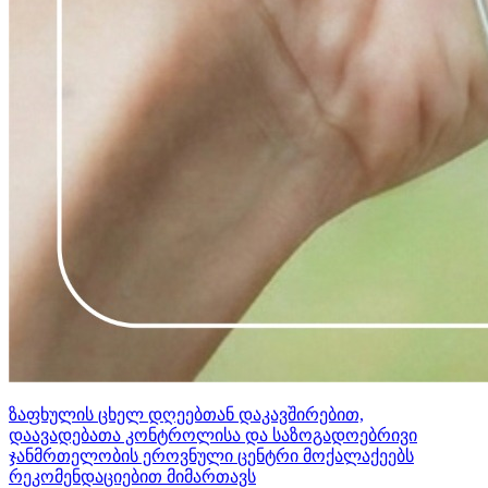
ზაფხულის ცხელ დღეებთან დაკავშირებით,
დაავადებათა კონტროლისა და საზოგადოებრივი
ჯანმრთელობის ეროვნული ცენტრი მოქალაქეებს
რეკომენდაციებით მიმართავს