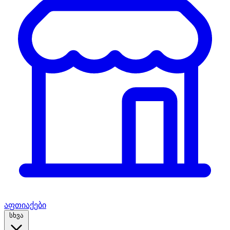
აფთიაქები
სხვა