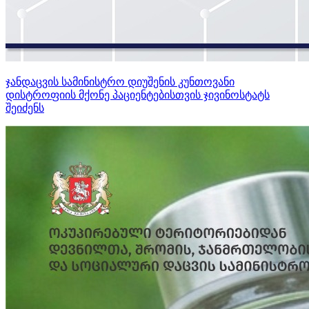
ჯანდაცვის სამინისტრო დიუშენის კუნთოვანი
დისტროფიის მქონე პაციენტებისთვის ჯივინოსტატს
შეიძენს