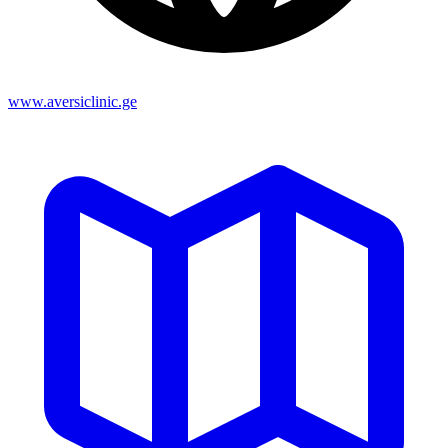
www.aversiclinic.ge