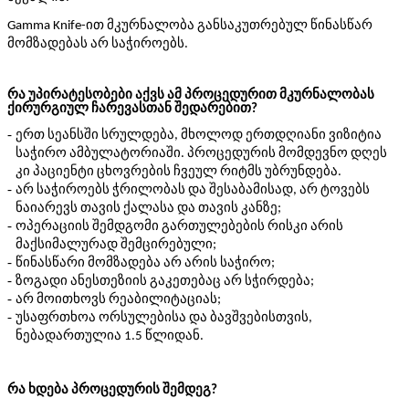
Gamma Knife
-ით მკურნალობა განსაკუთრებულ წინასწარ
მომზადებას არ საჭიროებს.
რა უპირატესობები აქვს ამ პროცედურით მკურნალობას
ქირურგიულ ჩარევასთან შედარებით?
-
ერთ
სეანსში
სრულდება
მხოლოდ
ერთდღიანი
ვიზიტია
,
საჭირო
ამბულატორიაში
პროცედურის
მომდევნო
დღეს
.
კი
პაციენტი
ცხოვრების
ჩვეულ
რიტმს
უბრუნდება
.
-
არ
საჭიროებს
ჭრილობ
ა
ს
და
შესაბამისად
არ
ტოვებს
,
ნაიარევ
ს
თავის
ქალასა
და
თავ
ის
კანზე
;
-
ოპერაციის
შემდგომი
გართულებების
რისკ
ი
არის
მაქსიმალურად
შემცირებული
;
-
წინასწარ
ი
მომზადება
არ
არის
საჭირო
;
-
ზოგადი
ანესთეზიის
გაკეთებაც
არ
სჭირდება
;
-
არ
მოითხოვს
რეაბილიტაციას
;
-
უსაფრთხოა
ორსულებ
ისა
და
ბავშვებისთვის
,
ნებადართულია
წლი
დან
1.5
.
რა ხდება პროცედურის შემდეგ?