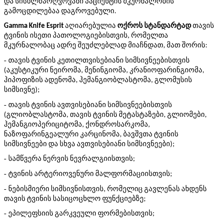
და სისხლძარღვოვანი პაციენტის მკურნალობის
გამოცდილებაა დაგროვებული.
Gamma Knife
Esprit
აღიარებულია
ოქროს სტანდარტად
თავის
ტვინის ისეთი პათოლოგიებისთვის, რომელთა
მკურნალობაც ადრე შეუძლებლად მიაჩნდათ, მათ შორის:
- თავის
ტვინის
კეთილთვისებიანი
სიმსივნეებისთვის
აკუსტიკური
ნეირომა
მენინგიომა
კრანიოფარინგიომა
(
,
,
,
ჰიპოფიზის
ადენომა
ჰემანგიობლასტომა
გლომუსის
,
,
სიმსივნე
);
- თავის
ტვინის
ავთვისებიანი
სიმსივნეებისთვის
გლიობლასტომა
თავის
ტვინის
მეტასტაზები
გლიომები
(
,
,
,
ჰემანგიოპერიციტომა
ქონდროსარკომა
,
,
ნაზოფარინგეალური
კარცინომა
ბავშვთა
ტვინის
,
სიმსივნეები
და
სხვა
ავთვისებიანი
სიმსივნეები
);
- სამწვერა
ნერვის
ნევრალგიისთვის
;
- ტვინის
არტერიოვენური
მალფორმაციისთვის
;
- ნებისმიერი
სიმსივნისთვის
რომელიც
გავლენას
ახდენს
,
თავის
ტვინის
სასიცოცხლო
ფუნქციებზე
;
- ეპილეფსიის
გარკვეული
ფორმებისთვის
;