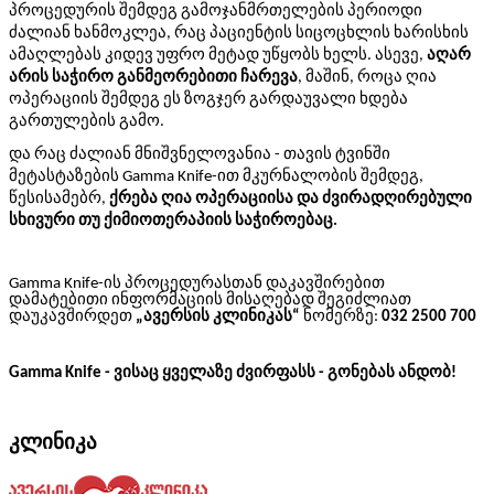
პროცედურის შემდეგ გამოჯანმრთელების პერიოდი
ძალიან ხანმოკლეა,
რაც პაციენტის სიცოცხლის ხარისხ
ი
ს
ამაღლებას კიდევ უფრო მეტად უწყობს ხელს. ასევე,
აღარ
არის საჭირო
განმეორებითი
ჩარევა
, მაშინ, როცა
ღია
ოპერაცი
ი
ს
შემდეგ ეს ზოგჯერ გარდაუვალი ხდება
გარ
თულ
ების გამო.
და რაც ძალიან მნიშვნელოვანია -
თავის ტვინში
მეტასტაზ
ების
Gamma Knife
-ით მკურნალობის
შემ
დეგ,
წესისამებრ,
ქრება ღია ოპერაციისა და
ძვირად
ღირებული
სხივური თუ ქიმიოთერაპიის საჭიროებაც.
Gamma Knife
-ის პროცედურასთან დაკავშირებით
დამატებითი ინფორმაციის მისაღებად შეგიძლიათ
დაუკავშირდეთ
„ავერსის კლინიკას“
ნომერზე:
032
2500 700
Gamma Knife -
ვისაც ყველაზე ძვირფასს - გონებას ანდობ!
კლინიკა