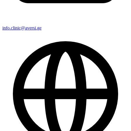
info.clinic@aversi.ge