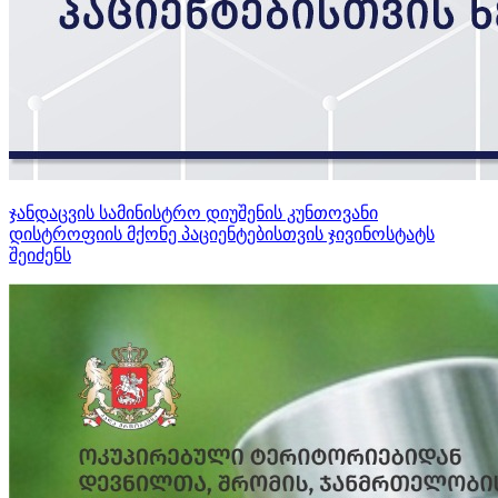
ჯანდაცვის სამინისტრო დიუშენის კუნთოვანი
დისტროფიის მქონე პაციენტებისთვის ჯივინოსტატს
შეიძენს