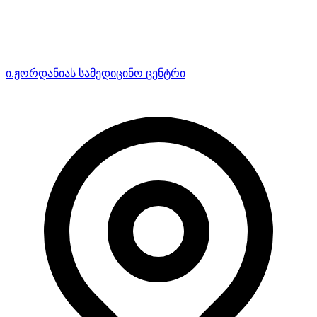
ი.ჟორდანიას სამედიცინო ცენტრი