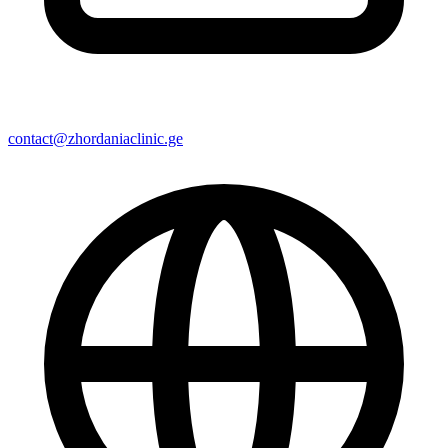
contact@zhordaniaclinic.ge