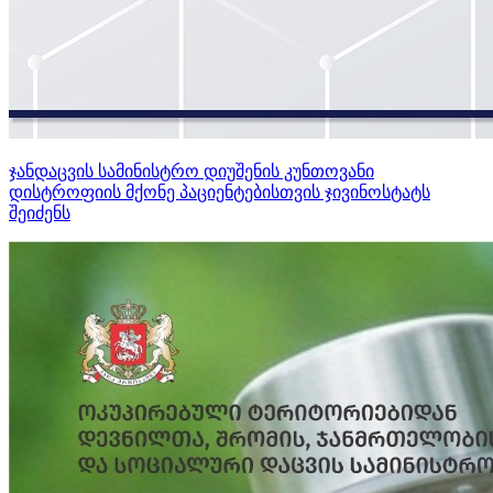
ჯანდაცვის სამინისტრო დიუშენის კუნთოვანი
დისტროფიის მქონე პაციენტებისთვის ჯივინოსტატს
შეიძენს