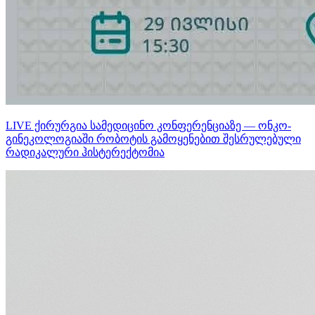
LIVE ქირურგია სამედიცინო კონფერენციაზე — ონკო-
გინეკოლოგიაში რობოტის გამოყენებით შესრულებული
რადიკალური ჰისტერექტომია