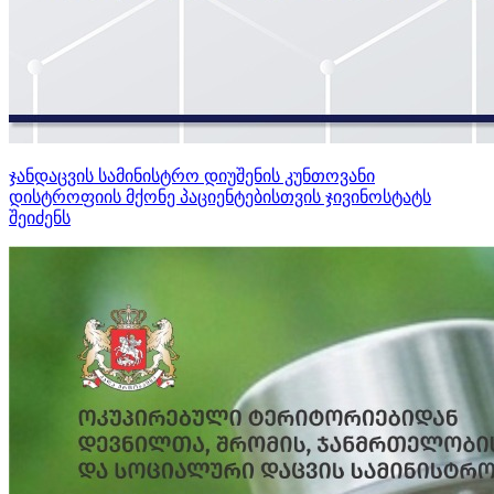
ჯანდაცვის სამინისტრო დიუშენის კუნთოვანი
დისტროფიის მქონე პაციენტებისთვის ჯივინოსტატს
შეიძენს