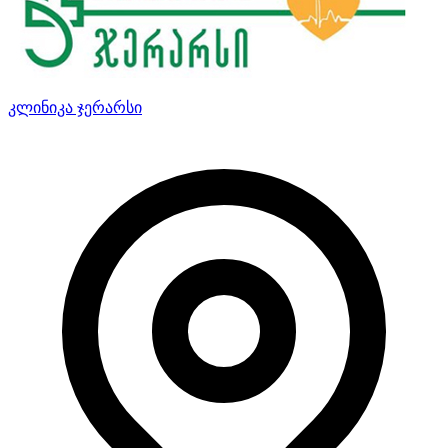
კლინიკა ჯერარსი