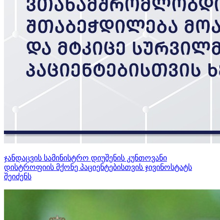
ჯანდაცვის სამინისტრო დიუშენის კუნთოვანი
დისტროფიის მქონე პაციენტებისთვის ჯივინოსტატს
შეიძენს