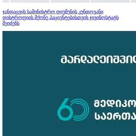
ჯანდაცვის სამინისტრო დიუშენის კუნთოვანი
დისტროფიის მქონე პაციენტებისთვის ჯივინოსტატს
შეიძენს