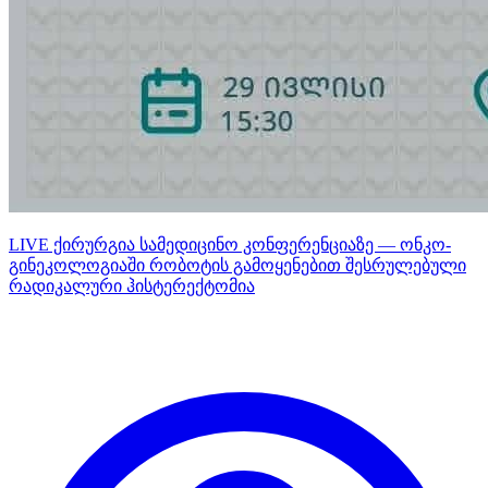
LIVE ქირურგია სამედიცინო კონფერენციაზე — ონკო-
გინეკოლოგიაში რობოტის გამოყენებით შესრულებული
რადიკალური ჰისტერექტომია