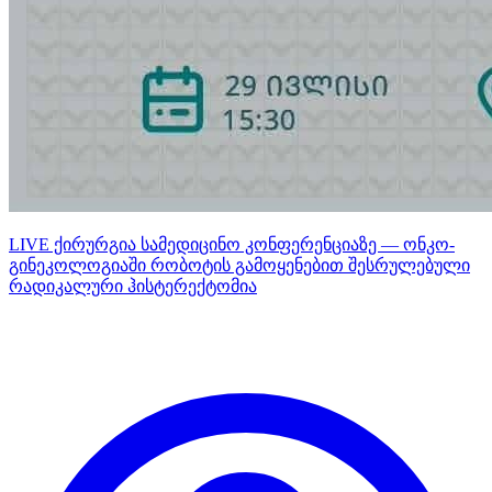
LIVE ქირურგია სამედიცინო კონფერენციაზე — ონკო-
გინეკოლოგიაში რობოტის გამოყენებით შესრულებული
რადიკალური ჰისტერექტომია