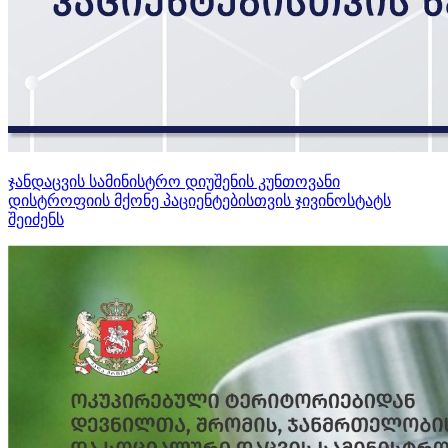
ჯანდაცვის სამინისტრო დიუშენის კუნთოვანი
დისტროფიის მქონე პაციენტებისთვის ჯივინოსტატს
შეიძენს