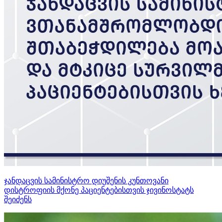
ჯანდაცვის სამინისტრო დიუშენის კუნთოვანი
დისტროფიის მქონე პაციენტებისთვის ჯივინოსტატს
შეიძენს