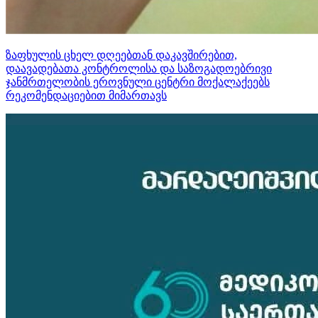
ზაფხულის ცხელ დღეებთან დაკავშირებით,
დაავადებათა კონტროლისა და საზოგადოებრივი
ჯანმრთელობის ეროვნული ცენტრი მოქალაქეებს
რეკომენდაციებით მიმართავს