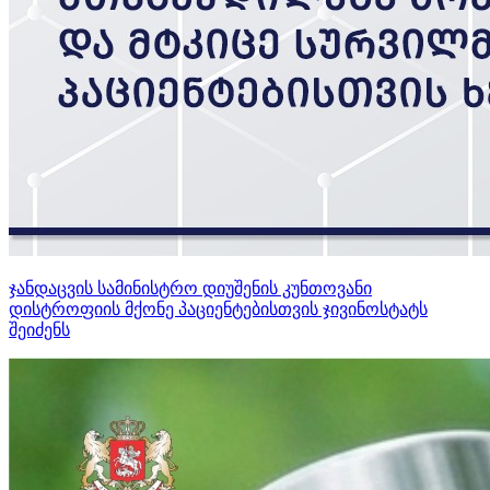
ჯანდაცვის სამინისტრო დიუშენის კუნთოვანი
დისტროფიის მქონე პაციენტებისთვის ჯივინოსტატს
შეიძენს