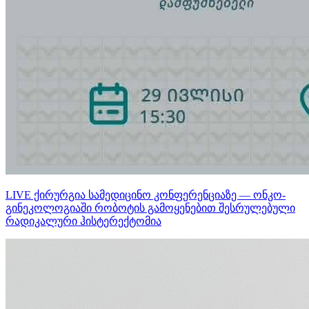
LIVE ქირურგია სამედიცინო კონფერენციაზე — ონკო-
გინეკოლოგიაში რობოტის გამოყენებით შესრულებული
რადიკალური ჰისტერექტომია