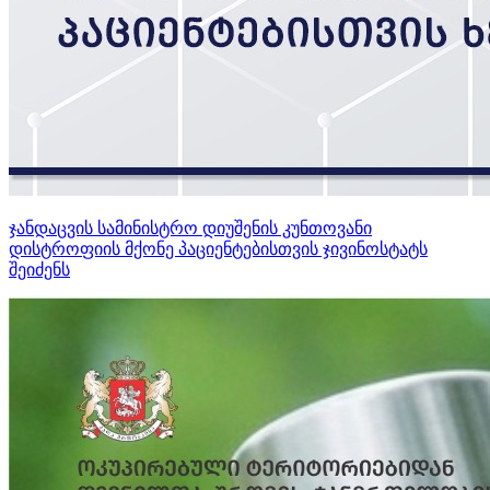
ჯანდაცვის სამინისტრო დიუშენის კუნთოვანი
დისტროფიის მქონე პაციენტებისთვის ჯივინოსტატს
შეიძენს