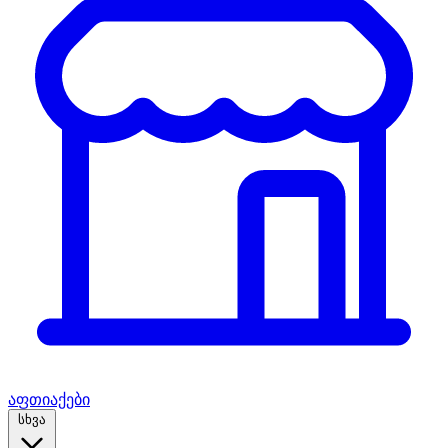
აფთიაქები
სხვა