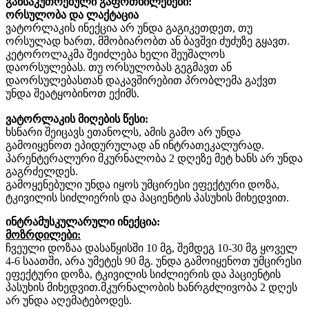
განსაკუთრებული
გაფრთხილებები
:
ორსულობა
და
ლაქტაცია
ვატორლაკის
ინექცია
არ
უნდა
გაგიკეთდეთ
,
თუ
ორსულად
ხართ
,
მშობიარობთ
ან
ბავშვი
ძუძუზე
გყავთ
.
კეტოროლაკმა
შეიძლება
ხელი
შეუშალოს
დაორსულებას
.
თუ
ორსულობას
გეგმავთ
ან
დაორსულებასთან
დაკავშირებით
პრობლემა
გაქვთ
უნდა
შეატყობინოთ
ექიმს
.
ვატორლაკის
მიღების
წესი
:
ხსნარი
შეიცავს
ეთანოლს
,
ამის
გამო
არ
უნდა
გამოიყენოთ
ეპიდურულად
ან
ინტრათეკალურად
.
პარენტერალური
მკურნალობა
2
დღეზე
მეტ
ხანს
არ
უნდა
გაგრძელდეს
.
გამოყენებული
უნდა
იყოს
უმცირესი
ეფექტური
დოზა
,
ტკივილის
სიძლიერის
და
პაციენტის
პასუხის
მიხედვით
.
ინტრამუსკულარული
ინექცია
:
მოზრდილები
:
ჩვეული
დოზაა
დასაწყისში
10
მგ
,
შემდეგ
10-30
მგ
ყოველ
4-6
საათში
,
არა
უმეტეს
90
მგ
.
უნდა
გამოიყენოთ
უმცირესი
ეფექტური
დოზა
,
ტკივილის
სიძლიერის
და
პაციენტის
პასუხის
მიხედვით
.
მკურნალობის
ხანრგძლივობა
2
დღეს
არ
უნდა
აღემატებოდეს
.