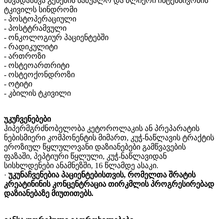
სხვადასხვა
გენეზის
საშუალო
და
ძლიერი
ინტენსივობის
ტკივილს
სინდრომი
-
პოსტოპერაციული
-
პოსტტრამვული
-
ონკოლოგიურ
პაციენტებში
-
რადიკულიტი
-
ართროზი
-
ოსტეოართრიტი
-
ოსტეოქონდროზი
-
ოტიტი
-
კბილის
ტკივილი
უკუჩვენებები
ჰიპერმგრძნობელობა
კეტოროლაკის
ან
პრეპარატის
ნებისმიერი
კომპონენტის
მიმართ
,
კუჭ
-
ნაწლავის
ტრაქტის
ეროზიულ
წყლულოვანი
დაზიანებები
გამწვავების
ფაზაში
,
პეპტიური
წყლული
,
კუჭ
-
ნაწლავიდან
სისხლდენები
ანამნეზში
,
16
წლამდე
ასაკი
.
·
უკუნაჩვენებია
პაციენტებისთვის
,
რომელთა
შრატის
კრეატინინის
კონცენტრაცია
თირკმლის
პროგრესირებად
დაზიანებაზე
მიუთითებს
.