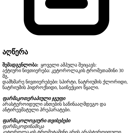
აღწერა
შემადგენლობა
:
ყოველი
ამპულა
შეიცავს
:
აქტიური
ნივთიერება
:
კეტოროლაკის
ტრომეთამინი
30
მგ
.
დამხმარე
ნივთიერებები
:
სპირტი
,
ნატრიუმის
ქლორიდი
,
ნატრიუმის
ჰიდროქსიდი
,
საინექციო
წყალი
.
ფ
არმაკოთერაპიული
ჯგუფი
არასტეროიდული
ანთების
საწინააღმდეგო
და
ანტირევმატული
პრეპარატები
.
ფარმაკოლოგიური
თვისებები
ფარმაკოდინამიკა
კეტოროლაკის
ტრომეტამინი
არის
არასტეროიდული