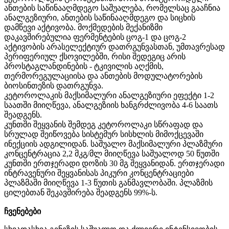
ანთების
საწინააღმდეგო
საშუალება
,
რომელსაც
გააჩნია
ანალგეზიური
,
ანთების
საწინააღმდეგო
და
სიცხის
დამწევი
აქტივობა
.
მოქმედების
მექანიზმი
დაკავშირებულია
ფერმენტების
ცოგ
-1
და
ცოგ
-2
აქტივობის
არასელექტიურ
დათრგუნვასთან
,
უმთავრესად
პერიფერიულ
ქსოვილებში
,
რისი
შედეგიც
არის
პროსტაგლანდინების
-
ტკივილის
აღქმის
,
თერმორეგულაციისა
და
ანთების
მოდულატორების
ბიოსინთეზის
დათრგუნვა
.
კეტოროლაკის
მაქსიმალური
ანალგეზიური
ეფექტი
1-2
საათში
მიიღწევა
,
ანალგეზიის
ხანგრძლივობა
4-6
საათს
შეადგენს
.
კუნთში
შეყვანის
შემდეგ
კეტოროლაკი
სწრაფად
და
სრულად
შეიწოვება
სისტემურ
სისხლის
მიმოქცევაში
ინექციის
ადგილიდან
.
საშუალო
მაქსიმალური
პლაზმური
კონცენტრაცია
2,2
მკგ
/
მლ
მიიღწევა
საშუალოდ
50
წუთში
კუნთში
ერთჯერადი
დოზის
30
მგ
შეყვანიდან
.
ერთჯერადი
ინტრავენური
შეყვანისას
პიკური
კონცენტრაციები
პლაზმაში
მიიღწევა
1-3
წუთის
განმავლობაში
.
პლაზმის
ცილებთან
შეკავშირება
შეადგენს
99%-
ს
.
ჩვენებები