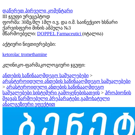
დაწერეთ პირველი კომენტარი
III ჯგუფი ურეცეპტოდ
ფორმა:
30მგ/მლ 1მლ ი.ვ. და ი.მ. საინექციო ხსნარი
ქარვისფერი მინის ამპულა №3
მწარმოებელი:
DOPPEL Farmaceutici
(იტალია)
აქტიური ნივთიერებები:
ketorolac tromethamine
კლინიკო-ფარმაკოლოგიური ჯგუფი:
ანთების საწინააღმდეგო საშუალებები
>
არასტეროიდული ანთების საწინააღმდეგო საშუალებები
>
არასტეროიდული ანთების საწინააღმდეგო
საშუალებები სისტემური გამოყენებისათვის
>
პროპიონის
მჟავას წარმოებული პრეპარატები გამოხატული
ანალგეზიური ეფექტით