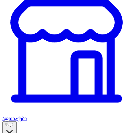
აფთიაქები
სხვა