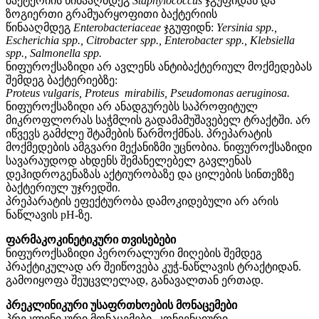
ბაქტერიის წინააღმდეგ
Staphylococcus
ჯგუფიდან და
ზოგიერთი გრამუარყოფითი ბაქტერიის
წინააღმდეგ
Enterobacteriaceae
ჯგუფიდნ:
Yersinia
sp
р
.,
Escherichia
sp
р
.,
Citrobacter
sp
р
.,
Enterobacter
sp
р
.,
Klebsiella
sp
р
.,
Salmonella
sp
р
.
ნიფუროქსაზიდი არ ავლენს ანტიბაქტერიულ მოქმედებას
შემდეგ ბაქტერიებზე:
Proteus
vulgaris
,
Proteus
mirabilis
,
Pseudomonas
aeruginosa
.
ნიფუროქსაზიდი არ ანადგურებს საპროფიტულ
მიკროფლორას საჭმლის გადამამუშავებელ ტრაქტში. არ
იწვევს გამძლე შტამების წარმოქმნას. პრეპარატის
მოქმედების ამგვარი მექანიზმი უცნობია. ნიფუროქსაზიდი
სავარაუდოდ ახდენს შემანელებელ გავლენას
დეჰიდროგენაზას აქტიურობაზე და ცილების სინთეზზე
ბაქტერიულ უჯრედში.
პრეპარატის ეფექტურობა დამოკიდებული არ არის
ნაწლავის рН-ზე.
ფარმაკოკინეტიკური თვისებები
ნიფუროქსაზიდი პერორალური მიღების შემდეგ
პრაქტიკულად არ შეიწოვება კუჭ-ნაწლავის ტრაქტიდან.
გამოიყოფა შეუცვლელად, განავალთან ერთად.
პრეკლინიკური უსაფრთხოების მონაცემები
პრეკლინიკური მონაცემები, კონვენციური