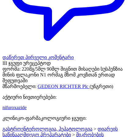
დაწერეთ პირველი კომენტარი
III ჯგუფი ურეცეპტოდ
ფორმა:
220მგ/5მლ 90მლ შიგნით მისაღები სუსპენზია
მინის ფლაკონი N1 ორმაგ მზომ კოვზთან ერთად
შეფუთვაში
მწარმოებელი:
GEDEON RICHTER Plc
(უნგრეთი)
აქტიური ნივთიერებები:
nifuroxazide
კლინიკო-ფარმაკოლოგიური ჯგუფი:
გასტროენტეროლოგია, ჰეპატოლოგია
>
დიარეის
საწინააღმდეგო პრეპარატები
>
მიკრობების