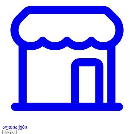
აფთიაქები
სხვა