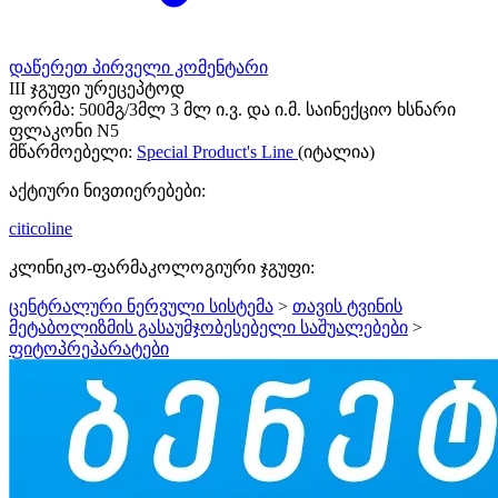
დაწერეთ პირველი კომენტარი
III ჯგუფი ურეცეპტოდ
ფორმა:
500მგ/3მლ 3 მლ ი.ვ. და ი.მ. საინექციო ხსნარი
ფლაკონი N5
მწარმოებელი:
Special Product's Line
(იტალია)
აქტიური ნივთიერებები:
citicoline
კლინიკო-ფარმაკოლოგიური ჯგუფი:
ცენტრალური ნერვული სისტემა
>
თავის ტვინის
მეტაბოლიზმის გასაუმჯობესებელი საშუალებები
>
ფიტოპრეპარატები