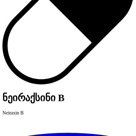
ნეირაქსინი B
Neiraxin B