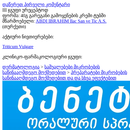
დაწერეთ პირველი კომენტარი
III ჯგუფი ურეცეპტოდ
ფორმა:
40გ გარეგანი გამოყენების კრემი ტუბში
მწარმოებელი:
ABDI IBRAHIM Ilac San ve Tic A.S.
(თურქეთი)
აქტიური ნივთიერებები:
Triticum Vulgare
კლინიკო-ფარმაკოლოგიური ჯგუფი:
დერმატოლოგია
>
საშუალებები მიკრობების
საწინააღმდეგო მოქმედებით
>
პრეპარატები მიკრობების
საწინააღმდეგო მოქმედებით და და სხვა ეფექტებით