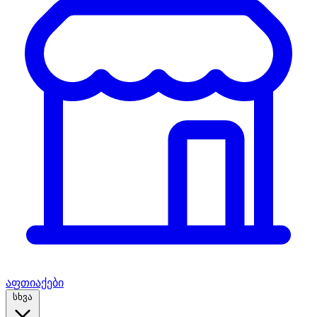
აფთიაქები
სხვა