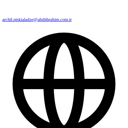
archil.ptskialadze@abdiibrahim.com.tr